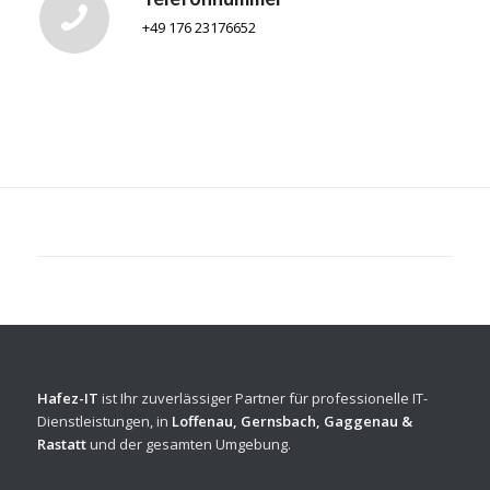
+49 176 23176652
Hafez-IT
ist Ihr zuverlässiger Partner für professionelle IT-
Dienstleistungen, in
Loffenau, Gernsbach, Gaggenau &
Rastatt
und der gesamten Umgebung.